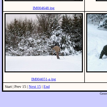
IM004648.jpg
IM004651-a.jpg
Start | Prev 15 |
Next 15
|
End
Gene