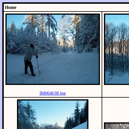
Home
IM004638.jpg